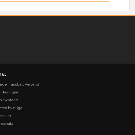
TAL
inger Fussball Verband
 Thüringen
-Newsfeed
red by zLiga
ressum
nschutz