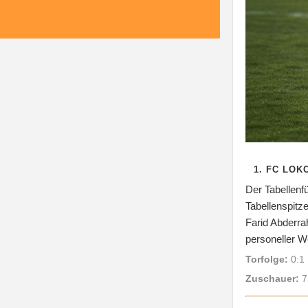
1. FC LOK
Der Tabellenf
Tabellenspitz
Farid Abderra
personeller W
Torfolge:
0:1 
Zuschauer:
7