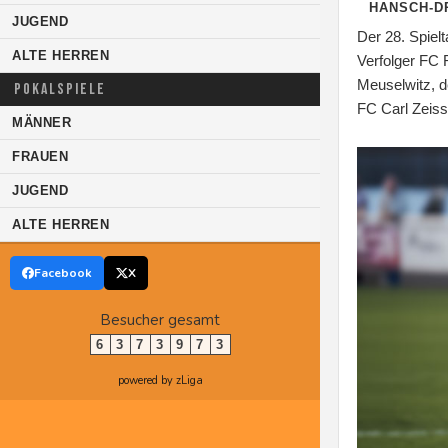
HANSCH-D
JUGEND
Der 28. Spiel
ALTE HERREN
Verfolger FC 
Meuselwitz, d
POKALSPIELE
FC Carl Zeiss 
MÄNNER
FRAUEN
JUGEND
ALTE HERREN
Facebook
X
Besucher gesamt
6
3
7
3
9
7
3
powered by zLiga