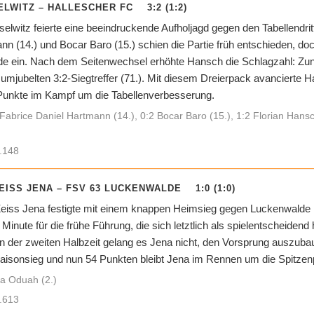
LWITZ – HALLESCHER FC 3:2 (1:2)
lwitz feierte eine beeindruckende Aufholjagd gegen den Tabellendri
nn (14.) und Bocar Baro (15.) schien die Partie früh entschieden, doc
de ein. Nach dem Seitenwechsel erhöhte Hansch die Schlagzahl: Zunäc
umjubelten 3:2-Siegtreffer (71.). Mit diesem Dreierpack avanciert
 Punkte im Kampf um die Tabellenverbesserung.
Fabrice Daniel Hartmann (14.), 0:2 Bocar Baro (15.), 1:2 Florian Hansc
.148
EISS JENA – FSV 63 LUCKENWALDE 1:0 (1:0)
eiss Jena festigte mit einem knappen Heimsieg gegen Luckenwalde 
 Minute für die frühe Führung, die sich letztlich als spielentscheidend
der zweiten Halbzeit gelang es Jena nicht, den Vorsprung auszubaue
aisonsieg und nun 54 Punkten bleibt Jena im Rennen um die Spitzen
a Oduah (2.)
.613