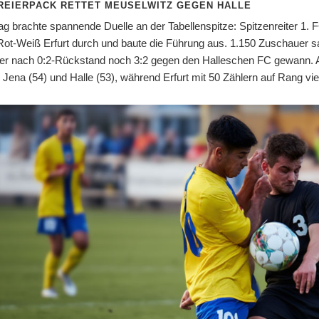
REIERPACK RETTET MEUSELWITZ GEGEN HALLE
tag brachte spannende Duelle an der Tabellenspitze: Spitzenreiter 1.
Rot-Weiß Erfurt durch und baute die Führung aus. 1.150 Zuschauer 
er nach 0:2-Rückstand noch 3:2 gegen den Halleschen FC gewann. An
Jena (54) und Halle (53), während Erfurt mit 50 Zählern auf Rang vier