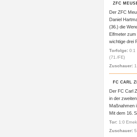
ZFC MEUSE
Der ZFC Meuse
Daniel Hartma
(36.) die Wen
Elfmeter zum 
wichtige drei
Torfolge:
0:1 
(71./FE)
Zuschauer:
1
FC CARL Z
Der FC Carl Z
in der zweiten
Maßnahmen in 
Mit dem 16. S
Tor:
1:0 Emek
Zuschauer:
5