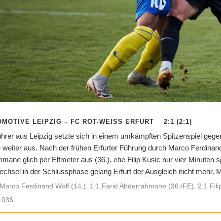
OMOTIVE LEIPZIG – FC ROT-WEISS ERFURT 2:1 (2:1)
ührer aus Leipzig setzte sich in einem umkämpften Spitzenspiel gege
e weiter aus. Nach der frühen Erfurter Führung durch Marco Ferdinand
hmane glich per Elfmeter aus (36.), ehe Filip Kusic nur vier Minuten 
echsel in der Schlussphase gelang Erfurt der Ausgleich nicht mehr. Mi
Marco Ferdinand Wolf (14.), 1:1 Farid Abderrahmane (36./FE), 2:1 Filip
.036