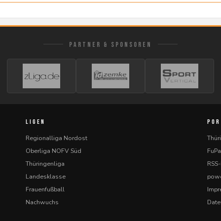
PARTNER & SPONSOREN
LIGEN
POR
Regionalliga Nordost
Thür
Oberliga NOFV Süd
FuPa
Thüringenliga
RSS
Landesklasse
powe
Frauenfußball
Imp
Nachwuchs
Date