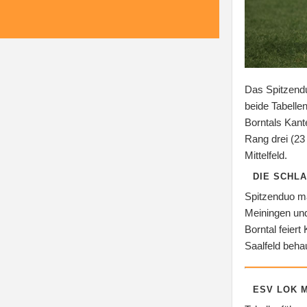
Das Spitzendu
beide Tabelle
Borntals Kant
Rang drei (23
Mittelfeld.
DIE SCHL
Spitzenduo ma
Meiningen und
Borntal feiert
Saalfeld behau
ESV LOK M