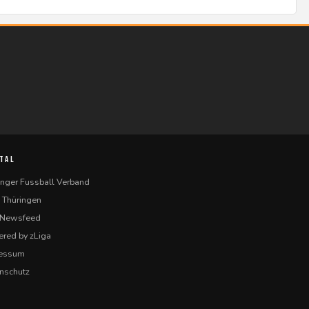
TAL
inger Fussball Verband
 Thüringen
-Newsfeed
red by zLiga
ressum
nschutz