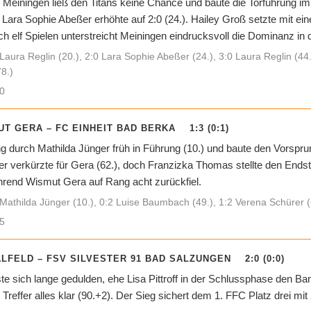
r Meiningen ließ den Titans keine Chance und baute die Torführung im 
), Lara Sophie Abeßer erhöhte auf 2:0 (24.). Hailey Groß setzte mit e
h elf Spielen unterstreicht Meiningen eindrucksvoll die Dominanz in d
Laura Reglin (20.), 2:0 Lara Sophie Abeßer (24.), 3:0 Laura Reglin (44.)
8.)
0
T GERA – FC EINHEIT BAD BERKA 1:3 (0:1)
g durch Mathilda Jünger früh in Führung (10.) und baute den Vorspr
r verkürzte für Gera (62.), doch Franzizka Thomas stellte den Endst
ährend Wismut Gera auf Rang acht zurückfiel.
Mathilda Jünger (10.), 0:2 Luise Baumbach (49.), 1:2 Verena Schürer (
5
ALFELD – FSV SILVESTER 91 BAD SALZUNGEN 2:0 (0:0)
e sich lange gedulden, ehe Lisa Pittroff in der Schlussphase den Bann
 Treffer alles klar (90.+2). Der Sieg sichert dem 1. FFC Platz drei 