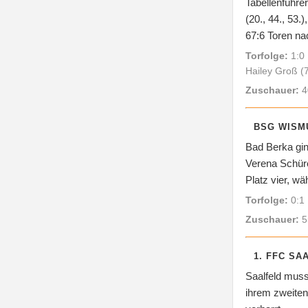
Tabellenführe
(20., 44., 53.
67:6 Toren nac
Torfolge:
1:0 
Hailey Groß (7
Zuschauer:
4
BSG WISMU
Bad Berka gin
Verena Schüre
Platz vier, w
Torfolge:
0:1 
Zuschauer:
5
1. FFC SA
Saalfeld musst
ihrem zweiten