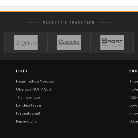
PARTNER & SPONSOREN
LIGEN
POR
Regionalliga Nordost
Thür
Oberliga NOFV Süd
FuPa
Thüringenliga
RSS
Landesklasse
powe
Frauenfußball
Imp
Nachwuchs
Date