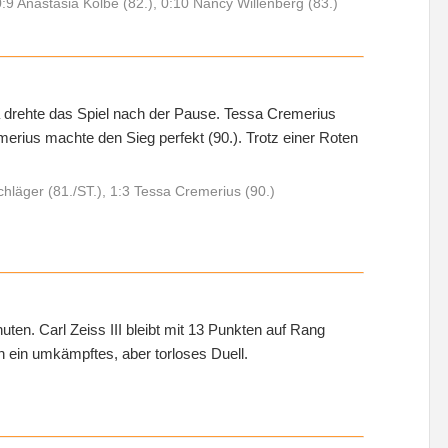
0:9 Anastasia Kolbe (82.), 0:10 Nancy Willenberg (83.)
a drehte das Spiel nach der Pause. Tessa Cremerius
merius machte den Sieg perfekt (90.). Trotz einer Roten
chläger (81./ST.), 1:3 Tessa Cremerius (90.)
ten. Carl Zeiss III bleibt mit 13 Punkten auf Rang
 ein umkämpftes, aber torloses Duell.