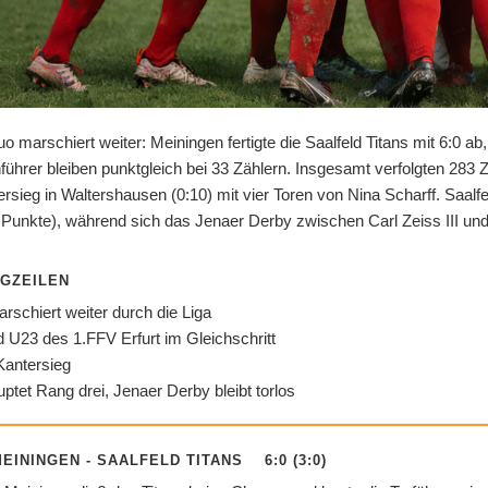
o marschiert weiter: Meiningen fertigte die Saalfeld Titans mit 6:0 a
nführer bleiben punktgleich bei 33 Zählern. Insgesamt verfolgten 283
ersieg in Waltershausen (0:10) mit vier Toren von Nina Scharff. Saa
 Punkte), während sich das Jenaer Derby zwischen Carl Zeiss III un
AGZEILEN
rschiert weiter durch die Liga
 U23 des 1.FFV Erfurt im Gleichschritt
 Kantersieg
ptet Rang drei, Jenaer Derby bleibt torlos
EININGEN - SAALFELD TITANS 6:0 (3:0)