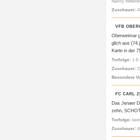
Nancy Willenbe
Zuschauer:
4
VFB OBERW
Oberweimar gi
glich aus (74
Karte in der 7
Torfolge:
1:0 
Zuschauer:
2
Besondere V
FC CARL Z
Das Jenaer De
zehn, SCHOTT 
Torfolge:
kei
Zuschauer:
4