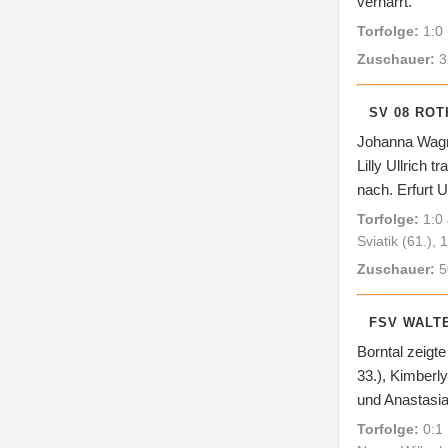
verharrt.
Torfolge:
1:0 L
Zuschauer:
3
SV 08 ROT
Johanna Wagner
Lilly Ullrich 
nach. Erfurt 
Torfolge:
1:0 
Sviatik (61.), 
Zuschauer:
5
FSV WALTE
Borntal zeigte
33.), Kimberl
und Anastasia
Torfolge:
0:1 