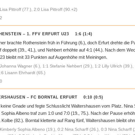
isa Pittroff (77.), 2:0 Lisa Pittroff (90.+2)
2
HENSTEIN – 1. FFV ERFURT U23 1:6 (1:4)
 brachte Rothenstein früh in Führung (6.), doch Erfurt drehte die Par
traf doppelt (39., 41.), und Nehbert erhöhte auf 4:1 (44.). Nach dem We
U23 bleibt mit 33 Punkten auf Augenhöhe mit Meiningen.
Johanna Wagner (6.), 1:1 Stefanie Nehbert (29.), 1:2 Lilly Ullrich (39.), 1
1:6 Lisann Ehrhardt (65.)
0
RSHAUSEN – FC BORNTAL ERFURT 0:10 (0:5)
 keine Gnade und fegte Schlusslicht Waltershausen vom Platz. Nina Sch
y Sophia Albeno traf zum 1:0 und 7:0 (19., 75.). Nach der Pause erhöh
 Kolbe (82.). Borntal kletterte auf Rang fünf, Waltershausen bleibt o
Kimberly Sophia Albeno (19.), 0:2 Nina Scharff (26.), 0:3 Nina Scharff (2