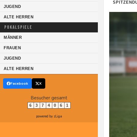
SPITZEND
JUGEND
ALTE HERREN
POKALSPIELE
MÄNNER
FRAUEN
JUGEND
ALTE HERREN
Facebook
X
Besucher gesamt
6
3
7
4
0
6
1
powered by zLiga