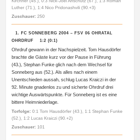
Kirchner (45.), 0:3 Nick-Joel Anschütz (67.), 1:3 Roman
Luther (71.), 1:4 Nico Pridonashvili (90.+3)
Zuschauer:
250
1. FC SONNEBERG 2004 – FSV 06 OHRATAL
OHRDRUF 1:2 (0:1)
Ohrdruf gewann in der Nachspielzeit. Tom Hausdörfer
brachte die Gäste kurz vor der Pause in Führung
(43.), Stephan Funke glich nach dem Wechsel für
Sonneberg aus (52.). Als alles nach einem
Unentschieden aussah, schlug Lucas Kraiczi in der
92. Minute gnadenlos zu und sicherte Ohrdruf drei
wichtige Auswärtspunkte. Für Sonneberg ist es eine
bittere Heimniederlage.
Torfolge:
0:1 Tom Hausdörfer (43.), 1:1 Stephan Funke
(52.), 1:2 Lucas Kraiczi (90.+2)
Zuschauer:
101