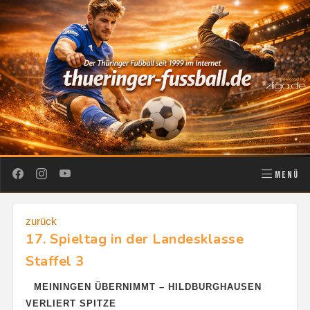
MENÜ
zurück
17. Spieltag in der Landesklasse
Staffel 3
MEININGEN ÜBERNIMMT – HILDBURGHAUSEN
VERLIERT SPITZE