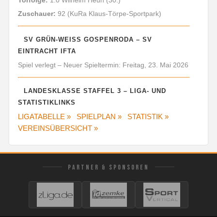
Zuschauer:
92 (KuRa Klaus-Törpe-Sportpark)
SV GRÜN-WEISS GOSPENRODA – SV E
INTRACHT IFTA
Spiel verlegt – Neuer Spieltermin: Freitag, 23. Mai 2026
LANDESKLASSE STAFFEL 3 – LIGA- UND
STATISTIKLINKS
LIGATABELLE »
SPIELPLAN »
STATISTIK »
VEREINSÜBERSICHT »
PARTNER & SPONSOREN