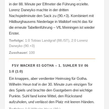
in der 88. Minute per Elfmeter die Führung erzielte.
Lorenz Daneyko machte in der dritten
Nachspielminute den Sack zu (90.+3). Kombiniert mit
Hildburghausens Niederlage in Walldorf reicht das für
die erneute Tabellenführung – VfL Meiningen ist wieder
Erster.
Torfolge:
1:0 Tobias Landgraf (88./ST), 2:0 Lorenz
Daneyko (90.+3)
Zuschauer:
100
FSV WACKER 03 GOTHA – 1. SUHLER SV 06
1:0 (1:0)
Ein knappes, aber verdienter Heimsieg für Gotha.
Wilhelm Heun traf in der 30. Minute zum einzigen Tor
des Spiels und brachte den Gastgebern drei wichtige
Punkte. Suhl fand keine Mittel, den Rückstand
aufzuholen, und verlässt den Platz mit leeren Händen.
Torfolge:
1:0 Wilhelm Heun (30.)