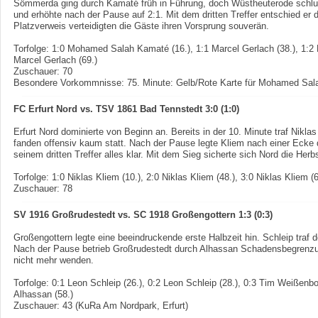
Sömmerda ging durch Kamaté früh in Führung, doch Wüstheuterode schlug
und erhöhte nach der Pause auf 2:1. Mit dem dritten Treffer entschied er
Platzverweis verteidigten die Gäste ihren Vorsprung souverän.
Torfolge: 1:0 Mohamed Salah Kamaté (16.), 1:1 Marcel Gerlach (38.), 1:2 
Marcel Gerlach (69.)
Zuschauer: 70
Besondere Vorkommnisse: 75. Minute: Gelb/Rote Karte für Mohamed Sa
FC Erfurt Nord vs. TSV 1861 Bad Tennstedt 3:0 (1:0)
Erfurt Nord dominierte von Beginn an. Bereits in der 10. Minute traf Nikl
fanden offensiv kaum statt. Nach der Pause legte Kliem nach einer Ecke
seinem dritten Treffer alles klar. Mit dem Sieg sicherte sich Nord die Herb
Torfolge: 1:0 Niklas Kliem (10.), 2:0 Niklas Kliem (48.), 3:0 Niklas Kliem (6
Zuschauer: 78
SV 1916 Großrudestedt vs. SC 1918 Großengottern 1:3 (0:3)
Großengottern legte eine beeindruckende erste Halbzeit hin. Schleip traf 
Nach der Pause betrieb Großrudestedt durch Alhassan Schadensbegrenzun
nicht mehr wenden.
Torfolge: 0:1 Leon Schleip (26.), 0:2 Leon Schleip (28.), 0:3 Tim Weißen
Alhassan (58.)
Zuschauer: 43 (KuRa Am Nordpark, Erfurt)