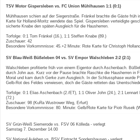
TSV Motor Gispersleben vs. FC Union Mühlhausen 1:1 (0:1)
Mühlhausen schien auf der Siegerstraße. Fränkel brachte die Gäste früh 
Karte für Holland-Moritz wendete das Spiel. Gispersleben verteidigte gesc
sicherte Knabe den späten Ausgleich für die Hausherren.
Torfolge: 0:1 Tom Fränkel (16.), 1:1 Steffen Knabe (89.)
Zuschauer: 42
Besondere Vorkommnisse: 45.+2 Minute: Rote Karte für Christoph Holland
SV Blau-Weiß Büßeleben 04 vs. SV Empor Walschleben 2:2 (2:1)
Walschleben profitierte früh von einem Eigentor durch Aschenbach. Büßle
durch John aus. Kurz vor der Pause brachte Raschke die Hausherren in F
Moral und kam durch Gerke zum Ausgleich. In der Schlussphase wurde Pi
Gelb-Rot des Feldes verwiesen, doch die Gäste retteten das Unentschied
Torfolge: 0:1 Elias Aschenbach (2./ET), 1:1 Oliver John (24.), 2:1 Lennar
(72.)
Zuschauer: 98 (KuRa Wustrower Weg, Erfurt)
Besondere Vorkommnisse: 80. Minute: Gelb/Rote Karte für Piotr Rusek (
SV Grün-Weiß Siemerode vs. FSV 06 Kölleda - verlegt
Samstag 7. Dezember 14.00
SV National Auleben vs. BSV Eintracht Sondershausen - verlegt