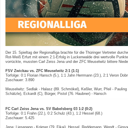
Der 15. Spieltag der Regionalliga brachte für die Thüringer Vertreter du
Rot-Weiß Erfurt mit einem 2:1-Erfolg in Luckenwalde drei wertvolle Punkte 
vorrückte, mussten Carl Zeiss Jena und der ZFC Meuselwitz bittere Niede
FSV Zwickau vs. ZFC Meuselwitz 2:1 (1:1)
Torfolge: 0:1 Florian Hansch (5.), 1:1 Jahn Herrmann (23.), 2:1 Veron Dobr
Zuschauer: 3.890
Meuselwitz: Sedlak - Halasz (89. Schmökel), Keßler, Wurr, Pfeil - Pauling 
Schätzle), Eckardt (C), Bürger, Pistol (76. Haubner) - Hansch
FC Carl Zeiss Jena vs. SV Babelsberg 03 1:2 (0:2)
Torfolge: 0:1 Frahn (22.), 0:2 Schulz (43.), 1:2 Hessel (68.)
Zuschauer: 5.425
Jena: Liesegang - Krämer (79. Fikaj), Hessel, Reddemann, Wendt - Gipso