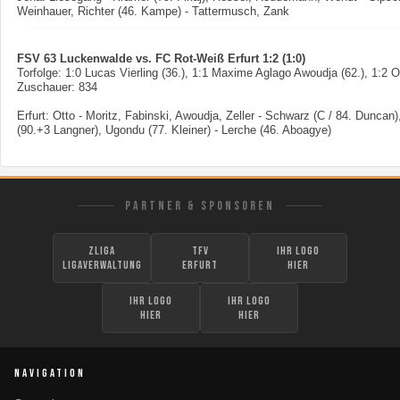
Weinhauer, Richter (46. Kampe) - Tattermusch, Zank
FSV 63 Luckenwalde vs. FC Rot-Weiß Erfurt 1:2 (1:0)
Torfolge: 1:0 Lucas Vierling (36.), 1:1 Maxime Aglago Awoudja (62.), 1:2
Zuschauer: 834
Erfurt: Otto - Moritz, Fabinski, Awoudja, Zeller - Schwarz (C / 84. Duncan
(90.+3 Langner), Ugondu (77. Kleiner) - Lerche (46. Aboagye)
PARTNER & SPONSOREN
zLiga
TFV
Ihr Logo
Ligaverwaltung
Erfurt
hier
Ihr Logo
Ihr Logo
hier
hier
NAVIGATION