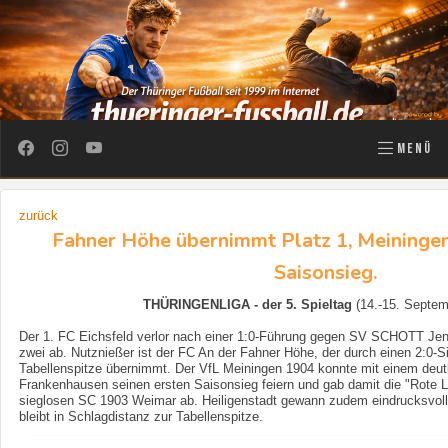
MENÜ
zurück
Fahner Höhe übernimmt Platz 1, Meiningen
Saisonsieg.
THÜRINGENLIGA - der 5. Spieltag
(14.-15. Septe
Der 1. FC Eichsfeld verlor nach einer 1:0-Führung gegen SV SCHOTT Jena
zwei ab. Nutznießer ist der FC An der Fahner Höhe, der durch einen 2:0-S
Tabellenspitze übernimmt. Der VfL Meiningen 1904 konnte mit einem deut
Frankenhausen seinen ersten Saisonsieg feiern und gab damit die "Rote L
sieglosen SC 1903 Weimar ab. Heiligenstadt gewann zudem eindrucksvol
bleibt in Schlagdistanz zur Tabellenspitze.