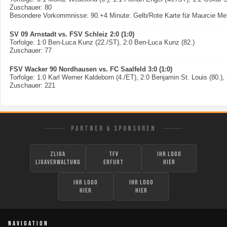
Zuschauer: 80
Besondere Vorkommnisse: 90.+4 Minute: Gelb/Rote Karte für Maurcie Me
SV 09 Arnstadt vs. FSV Schleiz 2:0 (1:0)
Torfolge: 1:0 Ben-Luca Kunz (22./ST), 2:0 Ben-Luca Kunz (82.)
Zuschauer: 77
FSV Wacker 90 Nordhausen vs. FC Saalfeld 3:0 (1:0)
Torfolge: 1:0 Karl Werner Kaldeborn (4./ET), 2:0 Benjamin St. Louis (80.
Zuschauer: 221
PARTNER & SPONSOREN
zLiga
TFV
Ihr Logo
Ligaverwaltung
Erfurt
hier
Ihr Logo
Ihr Logo
hier
hier
NAVIGATION