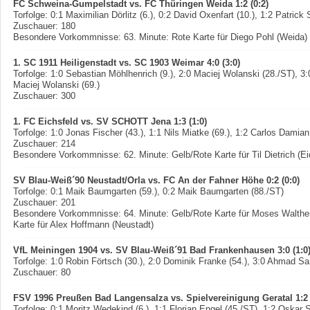
FC Schweina-Gumpelstadt vs. FC Thüringen Weida 1:2 (0:2)
Torfolge: 0:1 Maximilian Dörlitz (6.), 0:2 David Oxenfart (10.), 1:2 Patrick 
Zuschauer: 180
Besondere Vorkommnisse: 63. Minute: Rote Karte für Diego Pohl (Weida)
1. SC 1911 Heiligenstadt vs. SC 1903 Weimar 4:0 (3:0)
Torfolge: 1:0 Sebastian Möhlhenrich (9.), 2:0 Maciej Wolanski (28./ST), 3:
Maciej Wolanski (69.)
Zuschauer: 300
1. FC Eichsfeld vs. SV SCHOTT Jena 1:3 (1:0)
Torfolge: 1:0 Jonas Fischer (43.), 1:1 Nils Miatke (69.), 1:2 Carlos Damian 
Zuschauer: 214
Besondere Vorkommnisse: 62. Minute: Gelb/Rote Karte für Til Dietrich (Ei
SV Blau-Weiß´90 Neustadt/Orla vs. FC An der Fahner Höhe 0:2 (0:0)
Torfolge: 0:1 Maik Baumgarten (59.), 0:2 Maik Baumgarten (88./ST)
Zuschauer: 201
Besondere Vorkommnisse: 64. Minute: Gelb/Rote Karte für Moses Walther
Karte für Alex Hoffmann (Neustadt)
VfL Meiningen 1904 vs. SV Blau-Weiß´91 Bad Frankenhausen 3:0 (1:0
Torfolge: 1:0 Robin Förtsch (30.), 2:0 Dominik Franke (54.), 3:0 Ahmad Sa
Zuschauer: 80
FSV 1996 Preußen Bad Langensalza vs. Spielvereinigung Geratal 1:2 
Torfolge: 0:1 Moritz Wedekind (6.), 1:1 Florian Engel (45./ST), 1:2 Oskar