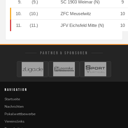
9.
(9.)
SC 1903 Weimar (N)
9
10.
(10.)
ZFC Meuselwitz
10
11.
(11.)
JFV Eichsfeld Mitte (N)
10
PARTNER & SPONSOREN
NAVIGATION
Startseite
Nachrichten
Pokalwettbewerbe
Vereinslinks