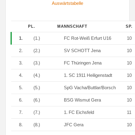
Auswärtstabelle
PL.
MANNSCHAFT
SP.
1.
(1.)
FC Rot-Weiß Erfurt U16
10
2.
(2.)
SV SCHOTT Jena
10
3.
(3.)
FC Thüringen Jena
10
4.
(4.)
1. SC 1911 Heiligenstadt
10
5.
(5.)
SpG Vacha/Buttlar/Borsch
10
6.
(6.)
BSG Wismut Gera
10
7.
(7.)
1. FC Eichsfeld
11
8.
(8.)
JFC Gera
10