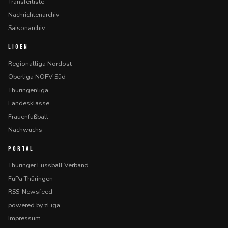
Transferliste
Nachrichtenarchiv
Saisonarchiv
LIGEN
Regionalliga Nordost
Oberliga NOFV Süd
Thüringenliga
Landesklasse
Frauenfußball
Nachwuchs
PORTAL
Thüringer Fussball Verband
FuPa Thüringen
RSS-Newsfeed
powered by zLiga
Impressum