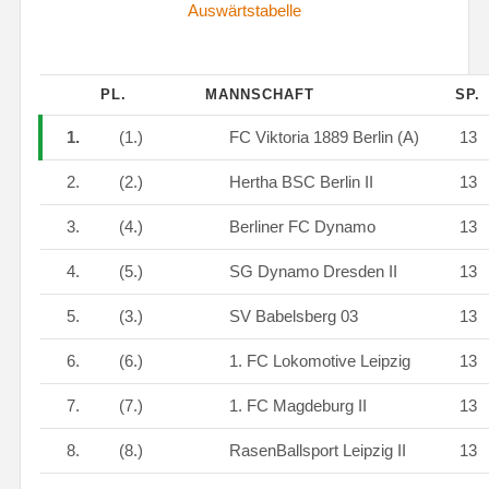
Auswärtstabelle
PL.
MANNSCHAFT
SP.
1.
(1.)
FC Viktoria 1889 Berlin (A)
13
2.
(2.)
Hertha BSC Berlin II
13
3.
(4.)
Berliner FC Dynamo
13
4.
(5.)
SG Dynamo Dresden II
13
5.
(3.)
SV Babelsberg 03
13
6.
(6.)
1. FC Lokomotive Leipzig
13
7.
(7.)
1. FC Magdeburg II
13
8.
(8.)
RasenBallsport Leipzig II
13