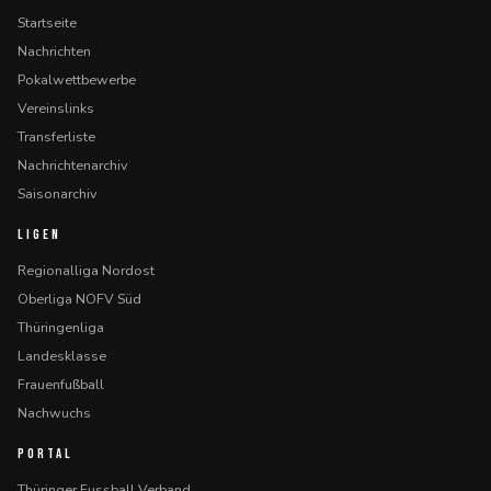
Startseite
Nachrichten
Pokalwettbewerbe
Vereinslinks
Transferliste
Nachrichtenarchiv
Saisonarchiv
LIGEN
Regionalliga Nordost
Oberliga NOFV Süd
Thüringenliga
Landesklasse
Frauenfußball
Nachwuchs
PORTAL
Thüringer Fussball Verband