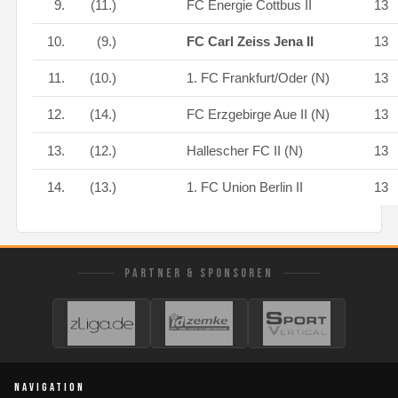
9.
(11.)
FC Energie Cottbus II
13
10.
(9.)
FC Carl Zeiss Jena II
13
11.
(10.)
1. FC Frankfurt/Oder (N)
13
12.
(14.)
FC Erzgebirge Aue II (N)
13
13.
(12.)
Hallescher FC II (N)
13
14.
(13.)
1. FC Union Berlin II
13
PARTNER & SPONSOREN
NAVIGATION