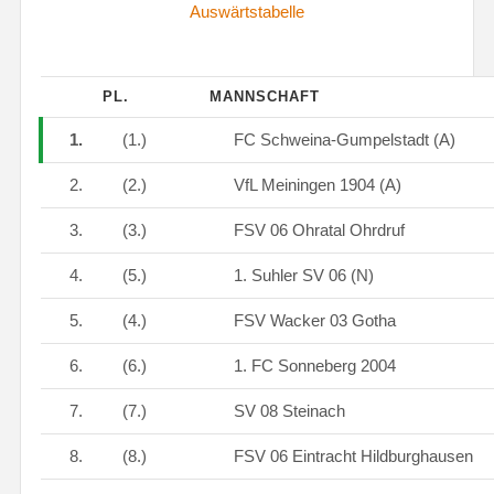
Auswärtstabelle
PL.
MANNSCHAFT
1.
(1.)
FC Schweina-Gumpelstadt (A)
2.
(2.)
VfL Meiningen 1904 (A)
3.
(3.)
FSV 06 Ohratal Ohrdruf
4.
(5.)
1. Suhler SV 06 (N)
5.
(4.)
FSV Wacker 03 Gotha
6.
(6.)
1. FC Sonneberg 2004
7.
(7.)
SV 08 Steinach
8.
(8.)
FSV 06 Eintracht Hildburghausen