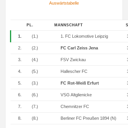
Auswärtstabelle
PL.
MANNSCHAFT
S
1.
(1.)
1. FC Lokomotive Leipzig
2.
(2.)
FC Carl Zeiss Jena
3.
(4.)
FSV Zwickau
4.
(5.)
Hallescher FC
5.
(3.)
FC Rot-Weiß Erfurt
6.
(6.)
VSG Altglienicke
7.
(7.)
Chemnitzer FC
8.
(8.)
Berliner FC Preußen 1894 (N)