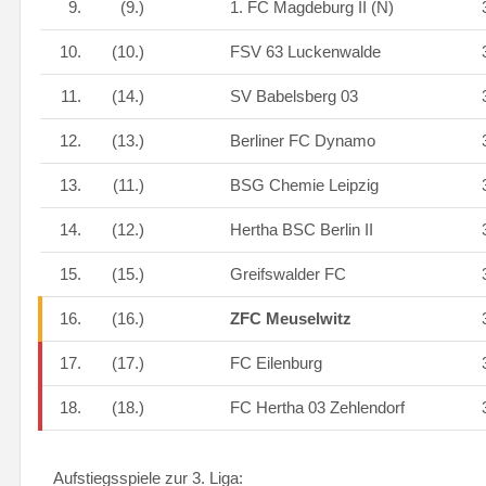
9.
(9.)
1. FC Magdeburg II (N)
10.
(10.)
FSV 63 Luckenwalde
11.
(14.)
SV Babelsberg 03
12.
(13.)
Berliner FC Dynamo
13.
(11.)
BSG Chemie Leipzig
14.
(12.)
Hertha BSC Berlin II
15.
(15.)
Greifswalder FC
16.
(16.)
ZFC Meuselwitz
17.
(17.)
FC Eilenburg
18.
(18.)
FC Hertha 03 Zehlendorf
Aufstiegsspiele zur 3. Liga: