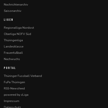
Nachrichtenarchiv
Saisonarchiv
LIGEN
Regionalliga Nordost
Oberliga NOFV Süd
Thüringenliga
Landesklasse
Frauenfußball
Nachwuchs
PORTAL
Thüringer Fussball Verband
FuPa Thüringen
RSS-Newsfeed
powered by zLiga
Impressum
Datenschutz