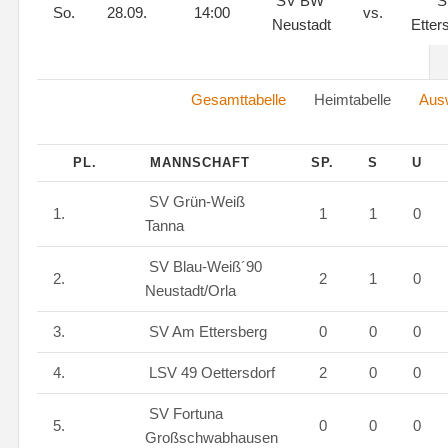
SV BW
S
So.
28.09.
14:00
vs.
Neustadt
Etter
Gesamttabelle
Heimtabelle
Ausw
PL.
MANNSCHAFT
SP.
S
U
SV Grün-Weiß
1.
1
1
0
Tanna
SV Blau-Weiß´90
2.
2
1
0
Neustadt/Orla
3.
SV Am Ettersberg
0
0
0
4.
LSV 49 Oettersdorf
2
0
0
SV Fortuna
5.
0
0
0
Großschwabhausen