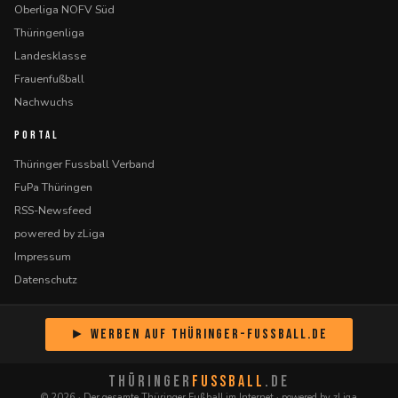
Oberliga NOFV Süd
Thüringenliga
Landesklasse
Frauenfußball
Nachwuchs
PORTAL
Thüringer Fussball Verband
FuPa Thüringen
RSS-Newsfeed
powered by zLiga
Impressum
Datenschutz
► Werben auf Thüringer-Fussball.de
THÜRINGER
FUSSBALL
.DE
© 2026 · Der gesamte Thüringer Fußball im Internet · powered by zLiga