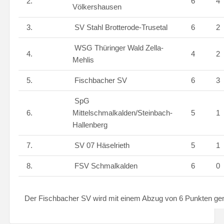
2.
6
4
Völkershausen
3.
SV Stahl Brotterode-Trusetal
6
2
WSG Thüringer Wald Zella-
4.
4
2
Mehlis
5.
Fischbacher SV
6
3
SpG
6.
Mittelschmalkalden/Steinbach-
5
1
Hallenberg
7.
SV 07 Häselrieth
5
1
8.
FSV Schmalkalden
6
0
Der Fischbacher SV wird mit einem Abzug von 6 Punkten gemä