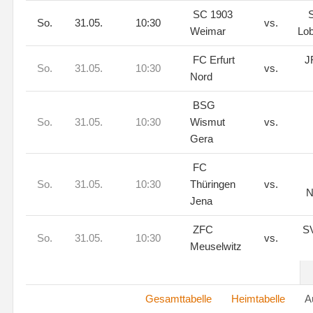
SC 1903
S
So.
31.05.
10:30
vs.
Weimar
Lo
FC Erfurt
J
So.
31.05.
10:30
vs.
Nord
BSG
So.
31.05.
10:30
Wismut
vs.
Gera
FC
So.
31.05.
10:30
Thüringen
vs.
N
Jena
ZFC
SV
So.
31.05.
10:30
vs.
Meuselwitz
Gesamttabelle
Heimtabelle
Ausw