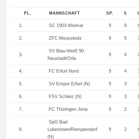
PL.
MANNSCHAFT
SP.
S
1.
SC 1903 Weimar
9
8
2.
ZFC Meuselwitz
9
5
SV Blau-Weiß´90
3.
9
4
Neustadt/Orla
4.
FC Erfurt Nord
9
4
5.
SV Empor Erfurt (N)
9
3
6.
FSV Schleiz (N)
9
3
7.
FC Thüringen Jena
9
2
SpG Bad
8.
Lobenstein/Remptendorf
9
2
(N)