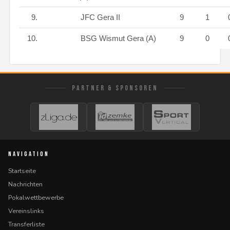
9.
JFC Gera II
9
1
10.
BSG Wismut Gera (A)
9
0
PARTNER & SPONSOREN
NAVIGATION
Startseite
Nachrichten
Pokalwettbewerbe
Vereinslinks
Transferliste