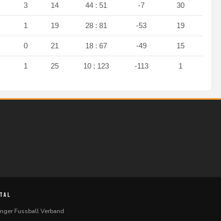
9
3
14
44 : 51
-7
30
6
1
19
28 : 81
-53
19
5
0
21
18 : 67
-49
15
0
1
25
10 : 123
-113
1
TAL
inger Fussball Verband