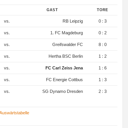
GAST
TORE
vs.
RB Leipzig
0 : 3
vs.
1. FC Magdeburg
0 : 2
vs.
Greifswalder FC
8 : 0
vs.
Hertha BSC Berlin
1 : 2
vs.
FC Carl Zeiss Jena
1 : 6
vs.
FC Energie Cottbus
1 : 3
vs.
SG Dynamo Dresden
2 : 3
Auswärtstabelle