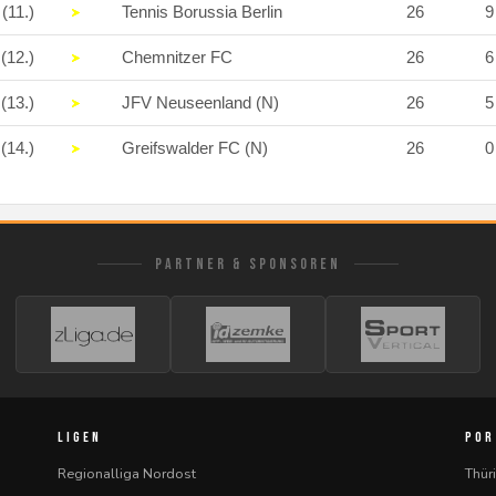
(11.)
Tennis Borussia Berlin
26
(12.)
Chemnitzer FC
26
(13.)
JFV Neuseenland (N)
26
(14.)
Greifswalder FC (N)
26
PARTNER & SPONSOREN
LIGEN
POR
Regionalliga Nordost
Thür