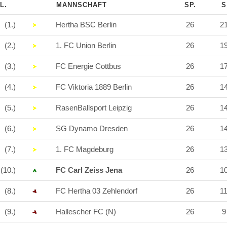
L.
MANNSCHAFT
SP.
(1.)
Hertha BSC Berlin
26
2
(2.)
1. FC Union Berlin
26
1
(3.)
FC Energie Cottbus
26
1
(4.)
FC Viktoria 1889 Berlin
26
1
(5.)
RasenBallsport Leipzig
26
1
(6.)
SG Dynamo Dresden
26
1
(7.)
1. FC Magdeburg
26
1
(10.)
FC Carl Zeiss Jena
26
1
(8.)
FC Hertha 03 Zehlendorf
26
1
(9.)
Hallescher FC (N)
26