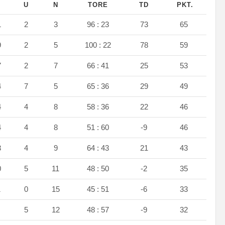
S
U
N
TORE
TD
PKT.
1
2
3
96 : 23
73
65
9
2
5
100 : 22
78
59
7
2
7
66 : 41
25
53
4
7
5
65 : 36
29
49
4
4
8
58 : 36
22
46
4
4
8
51 : 60
-9
46
3
4
9
64 : 43
21
43
0
5
11
48 : 50
-2
35
1
0
15
45 : 51
-6
33
9
5
12
48 : 57
-9
32