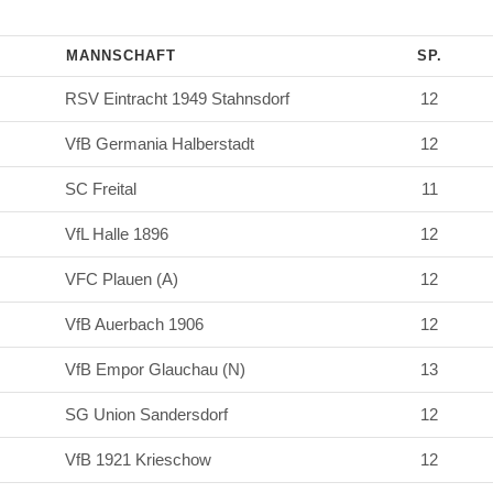
MANNSCHAFT
SP.
RSV Eintracht 1949 Stahnsdorf
12
VfB Germania Halberstadt
12
SC Freital
11
VfL Halle 1896
12
VFC Plauen (A)
12
VfB Auerbach 1906
12
VfB Empor Glauchau (N)
13
SG Union Sandersdorf
12
VfB 1921 Krieschow
12