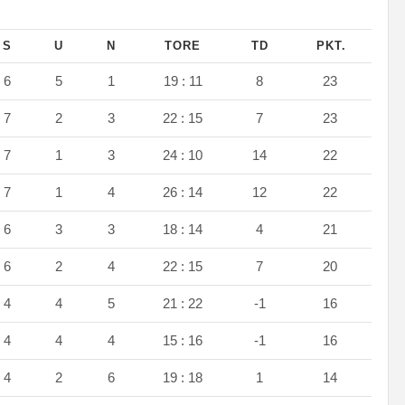
S
U
N
TORE
TD
PKT.
6
5
1
19 : 11
8
23
7
2
3
22 : 15
7
23
7
1
3
24 : 10
14
22
7
1
4
26 : 14
12
22
6
3
3
18 : 14
4
21
6
2
4
22 : 15
7
20
4
4
5
21 : 22
-1
16
4
4
4
15 : 16
-1
16
4
2
6
19 : 18
1
14