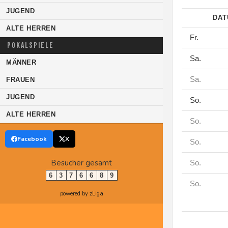
JUGEND
DA
ALTE HERREN
Fr.
POKALSPIELE
Sa.
MÄNNER
Sa.
FRAUEN
JUGEND
So.
ALTE HERREN
So.
Facebook
X
So.
Besucher gesamt
So.
6
3
7
6
6
8
9
So.
powered by zLiga