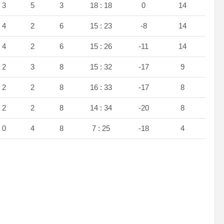
3
5
3
18 : 18
0
14
4
2
6
15 : 23
-8
14
4
2
6
15 : 26
-11
14
2
3
8
15 : 32
-17
9
2
2
8
16 : 33
-17
8
2
2
8
14 : 34
-20
8
0
4
8
7 : 25
-18
4