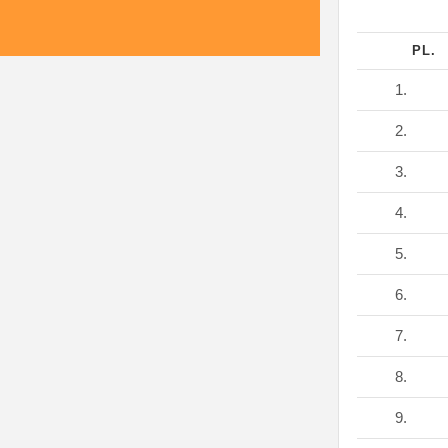
PL.
1.
2.
3.
4.
5.
6.
7.
8.
9.