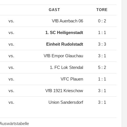
GAST
TORE
vs.
VfB Auerbach 06
0 : 2
vs.
1. SC Heiligenstadt
1 : 1
vs.
Einheit Rudolstadt
3 : 3
vs.
VfB Empor Glauchau
3 : 1
vs.
1. FC Lok Stendal
5 : 2
vs.
VFC Plauen
1 : 1
vs.
VfB 1921 Krieschow
3 : 1
vs.
Union Sandersdorf
3 : 1
wärtstabelle