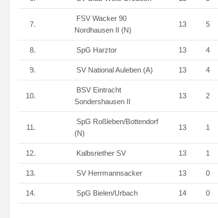
FSV Wacker 90
7.
13
5
Nordhausen II (N)
8.
SpG Harztor
13
4
9.
SV National Auleben (A)
13
4
BSV Eintracht
10.
13
2
Sondershausen II
SpG Roßleben/Bottendorf
11.
13
1
(N)
12.
Kalbsriether SV
13
1
13.
SV Herrmannsacker
13
0
14.
SpG Bielen/Urbach
14
0