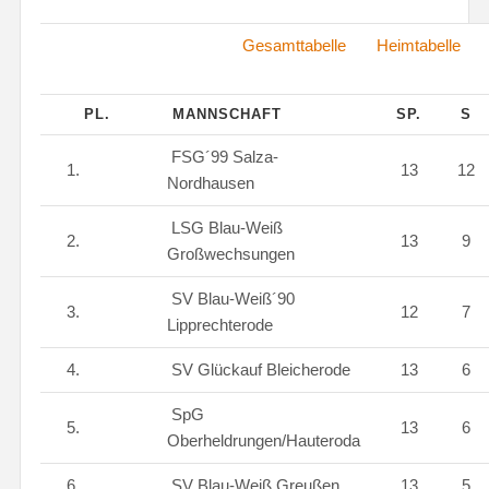
Gesamttabelle
Heimtabelle
Au
PL.
MANNSCHAFT
SP.
S
FSG´99 Salza-
1.
13
12
Nordhausen
LSG Blau-Weiß
2.
13
9
Großwechsungen
SV Blau-Weiß´90
3.
12
7
Lipprechterode
4.
SV Glückauf Bleicherode
13
6
SpG
5.
13
6
Oberheldrungen/Hauteroda
6.
SV Blau-Weiß Greußen
13
5