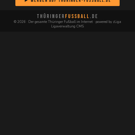
► Werben auf Thüringer-Fussball.de
THÜRINGER
FUSSBALL
.DE
© 2026 · Der gesamte Thüringer Fußball im Internet · powered by zLiga
Ligaverwaltung CMS