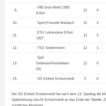
VfB Grün-Weiß 1990
9.
12
4
Erfurt
10.
Sport-Freunde Marbach
12
3
ESV Lokomotive Erfurt
11.
12
3
1927
12.
TSG Stotternheim
12
1
SpG
13.
Gebesee/Herbsleben
12
0
(N)
14.
SG Einheit Schwerstedt
0
0
Die SG Einheit Schwerstedt hat nach dem 13. Spieltag die
Spielordnung rutscht Schwerstedt an das Ende der Tabelle. Z
sportlicher Absteiger.