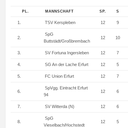
PL.
MANNSCHAFT
SP.
S
1.
TSV Kerspleben
12
9
SpG
2.
12
10
Buttstädt/Großbrembach
3.
SV Fortuna Ingersleben
12
7
4.
SG An der Lache Erfurt
12
5
5.
FC Union Erfurt
12
7
SpVgg. Eintracht Erfurt
6.
12
6
94
7.
SV Witterda (N)
12
6
SpG
8.
12
5
Vieselbach/Hochstedt