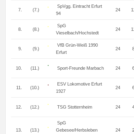
SpVgg. Eintracht Erfurt
7.
(7.)
24
1
94
SpG
8.
(8.)
24
1
Vieselbach/Hochstedt
VfB Grün-Weiß 1990
9.
(9.)
24
Erfurt
10.
(11.)
Sport-Freunde Marbach
24
ESV Lokomotive Erfurt
11.
(10.)
24
1927
12.
(12.)
TSG Stotternheim
24
SpG
13.
(13.)
Gebesee/Herbsleben
24