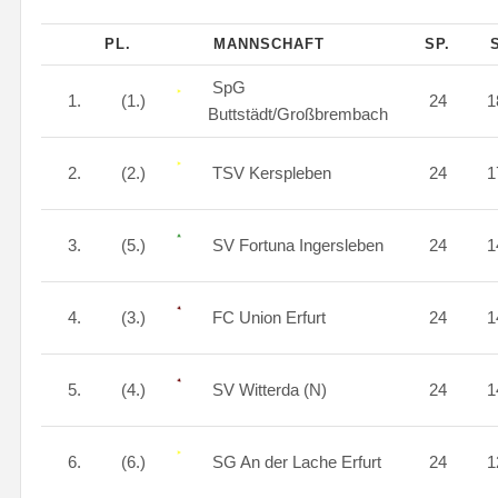
PL.
MANNSCHAFT
SP.
SpG
1.
(1.)
24
1
Buttstädt/Großbrembach
2.
(2.)
TSV Kerspleben
24
1
3.
(5.)
SV Fortuna Ingersleben
24
1
4.
(3.)
FC Union Erfurt
24
1
5.
(4.)
SV Witterda (N)
24
1
6.
(6.)
SG An der Lache Erfurt
24
1