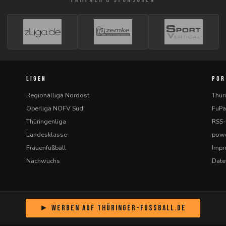
LIGEN
POR
Regionalliga Nordost
Thür
Oberliga NOFV Süd
FuPa
Thüringenliga
RSS
Landesklasse
powe
Frauenfußball
Imp
Nachwuchs
Date
► Werben auf Thüringer-Fussball.de