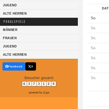
JUGEND
DA
ALTE HERREN
So.
POKALSPIELE
So.
MÄNNER
So.
FRAUEN
JUGEND
So.
ALTE HERREN
So.
Facebook
X
So.
Besucher gesamt
So.
6
3
7
3
1
2
4
powered by zLiga