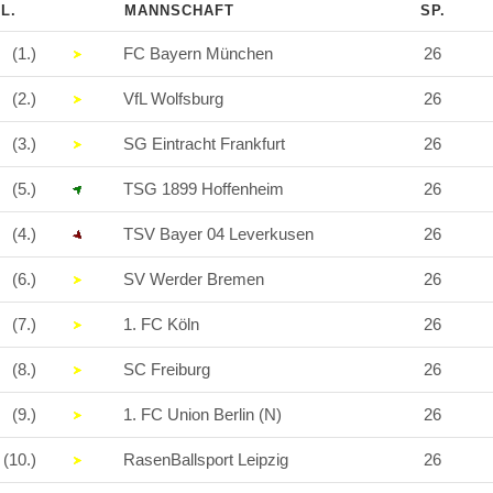
L.
MANNSCHAFT
SP.
(1.)
FC Bayern München
26
(2.)
VfL Wolfsburg
26
(3.)
SG Eintracht Frankfurt
26
(5.)
TSG 1899 Hoffenheim
26
(4.)
TSV Bayer 04 Leverkusen
26
(6.)
SV Werder Bremen
26
(7.)
1. FC Köln
26
(8.)
SC Freiburg
26
(9.)
1. FC Union Berlin (N)
26
(10.)
RasenBallsport Leipzig
26