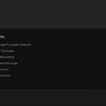
TAL
inger Fussball Verband
 Thüringen
-Newsfeed
red by zLiga
ressum
nschutz