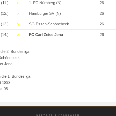
(11.)
1. FC Nürnberg (N)
26
(12.)
Hamburger SV (N)
26
(13.)
SG Essen-Schönebeck
26
(14.)
FC Carl Zeiss Jena
26
 die 2. Bundesliga
Schönebeck
ss Jena
n die 1. Bundesliga
rt 1893
nz 05
PARTNER & SPONSOREN