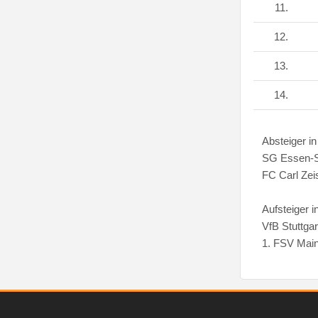
11.
12.
13.
14.
Absteiger in
SG Essen-
FC Carl Zei
Aufsteiger i
VfB Stuttga
1. FSV Mai