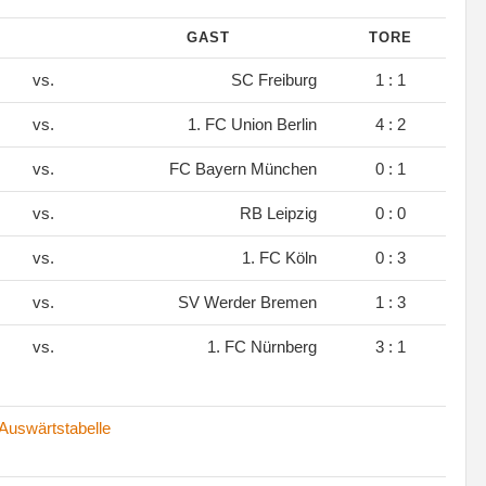
GAST
TORE
vs.
SC Freiburg
1 : 1
vs.
1. FC Union Berlin
4 : 2
vs.
FC Bayern München
0 : 1
vs.
RB Leipzig
0 : 0
vs.
1. FC Köln
0 : 3
vs.
SV Werder Bremen
1 : 3
vs.
1. FC Nürnberg
3 : 1
Auswärtstabelle