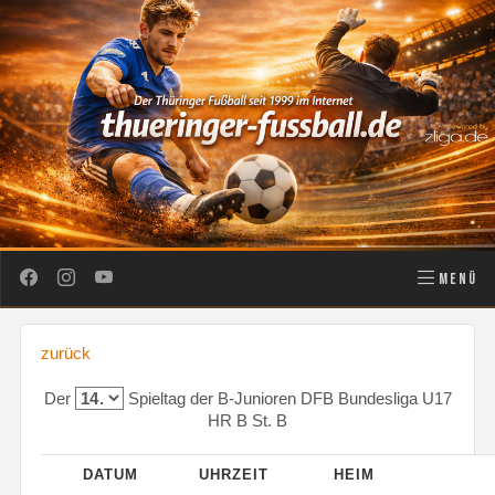
MENÜ
zurück
Der
Spieltag der B-Junioren DFB Bundesliga U17
HR B St. B
DATUM
UHRZEIT
HEIM