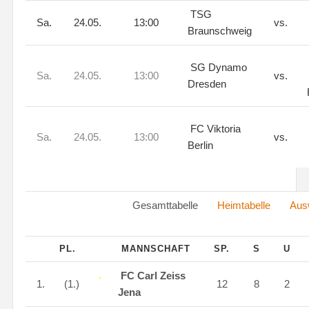
TSG
Sa.
24.05.
13:00
vs.
Braunschweig
SG Dynamo
Sa.
24.05.
13:00
vs.
Dresden
FC Viktoria
Sa.
24.05.
13:00
vs.
Berlin
Gesamttabelle
Heimtabelle
Ausw
PL.
MANNSCHAFT
SP.
S
U
FC Carl Zeiss
1.
(1.)
12
8
2
Jena