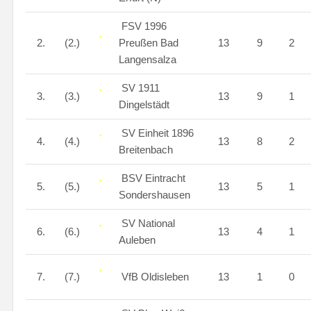
FSV 1996
2.
(2.)
Preußen Bad
13
9
2
Langensalza
SV 1911
3.
(3.)
13
9
1
Dingelstädt
SV Einheit 1896
4.
(4.)
13
8
2
Breitenbach
BSV Eintracht
5.
(5.)
13
5
1
Sondershausen
SV National
6.
(6.)
13
4
1
Auleben
7.
(7.)
VfB Oldisleben
13
1
0