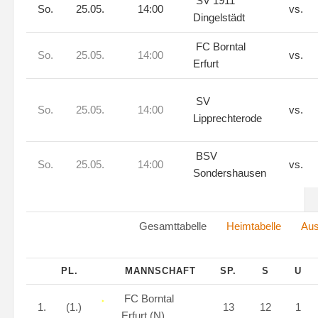
SV 1911
So.
25.05.
14:00
vs.
Dingelstädt
FC Borntal
So.
25.05.
14:00
vs.
Erfurt
SV
So.
25.05.
14:00
vs.
Lipprechterode
BSV
So.
25.05.
14:00
vs.
Sondershausen
Gesamttabelle
Heimtabelle
Aus
PL.
MANNSCHAFT
SP.
S
U
FC Borntal
1.
(1.)
13
12
1
Erfurt (N)