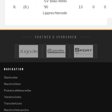
SV Blau-Weiß
8.
(8.)
´90
13
0
0
Lipprechterode
PARTNER & SPONSOREN
NAVIGATION
Startseite
Nachrichten
Pokalwettbewerbe
Vereinslinks
Transferliste
Nachrichtenarchiv