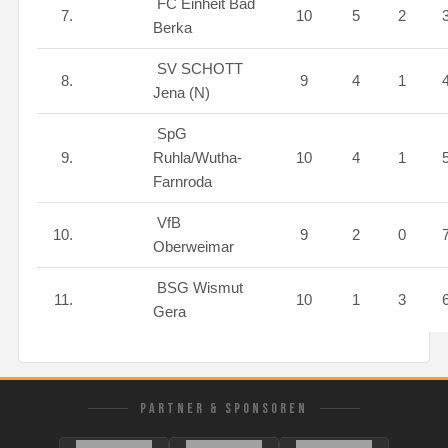
FC Einheit Bad
7.
10
5
2
Berka
SV SCHOTT
8.
9
4
1
Jena (N)
SpG
9.
Ruhla/Wutha-
10
4
1
Farnroda
VfB
10.
9
2
0
Oberweimar
BSG Wismut
11.
10
1
3
Gera
PARTNER & SPONSOREN