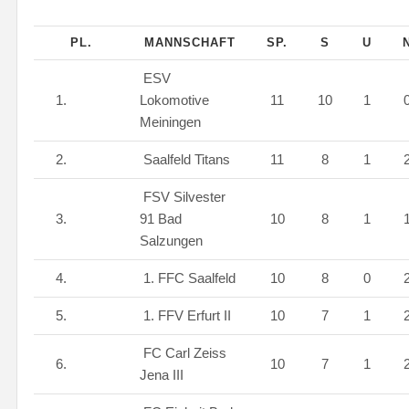
PL.
MANNSCHAFT
SP.
S
U
ESV
1.
Lokomotive
11
10
1
Meiningen
2.
Saalfeld Titans
11
8
1
FSV Silvester
3.
91 Bad
10
8
1
Salzungen
4.
1. FFC Saalfeld
10
8
0
5.
1. FFV Erfurt II
10
7
1
FC Carl Zeiss
6.
10
7
1
Jena III