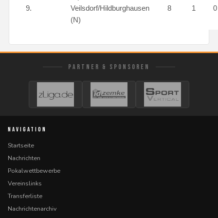
9.
Veilsdorf/Hildburghausen
8
1
(N)
PARTNER & SPONSOREN
NAVIGATION
Startseite
Nachrichten
Pokalwettbewerbe
Vereinslinks
Transferliste
Nachrichtenarchiv