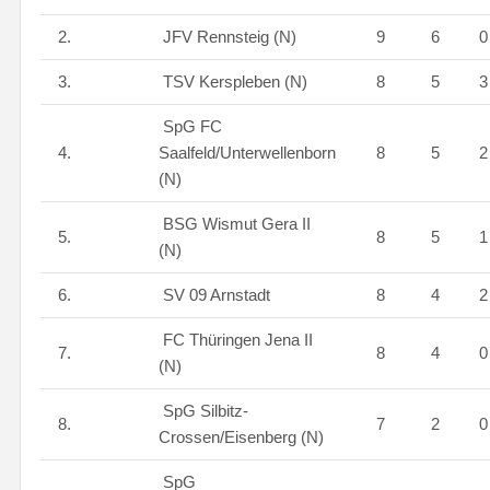
2.
JFV Rennsteig (N)
9
6
3.
TSV Kerspleben (N)
8
5
SpG FC
4.
Saalfeld/Unterwellenborn
8
5
(N)
BSG Wismut Gera II
5.
8
5
(N)
6.
SV 09 Arnstadt
8
4
FC Thüringen Jena II
7.
8
4
(N)
SpG Silbitz-
8.
7
2
Crossen/Eisenberg (N)
SpG