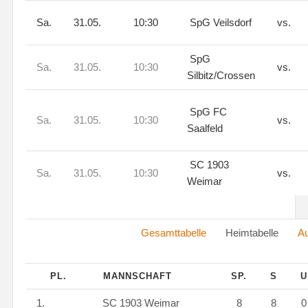
Sa.
31.05.
10:30
SpG Veilsdorf
vs.
SpG
Sa.
31.05.
10:30
vs.
Silbitz/Crossen
SpG FC
Sa.
31.05.
10:30
vs.
Saalfeld
SC 1903
Sa.
31.05.
10:30
vs.
Weimar
Gesamttabelle
Heimtabelle
Au
PL.
MANNSCHAFT
SP.
S
1.
SC 1903 Weimar
8
8