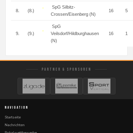
SpG Silbitz-
8.
(8.)
16
5
Crossen/Eisenberg (N)
SpG
9.
(9.)
Veilsdorf/Hildburghausen
16
1
(N)
PARTNER & SPONSOREN
NAVIGATION
Startseite
Nachrichten
Pokalwettbewerbe