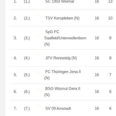
1.
(1.)
SC 1903 Weimar
16
13
2.
(2.)
TSV Kerspleben (N)
16
10
SpG FC
3.
(3.)
Saalfeld/Unterwellenborn
16
8
(N)
4.
(4.)
JFV Rennsteig (N)
16
8
FC Thüringen Jena II
5.
(5.)
16
7
(N)
BSG Wismut Gera II
6.
(6.)
16
6
(N)
7.
(7.)
SV 09 Arnstadt
16
6