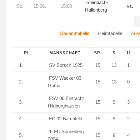
Steinbach-
So.
15.06.
15:00
vs.
Hallenberg
Gesamttabelle
Heimtabelle
Ausw
PL.
MANNSCHAFT
SP.
S
U
1.
SV Borsch 1925
15
13
1
FSV Wacker 03
2.
15
13
0
Gotha
FSV 06 Eintracht
3.
15
9
3
Hildburghausen
4.
FC 02 Barchfeld
15
9
2
1. FC Sonneberg
5.
15
8
4
2004