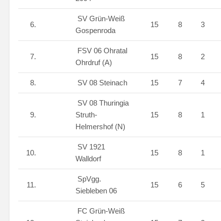
SV Grün-Weiß
6.
15
8
3
Gospenroda
FSV 06 Ohratal
7.
15
8
2
Ohrdruf (A)
8.
SV 08 Steinach
15
7
4
SV 08 Thuringia
9.
Struth-
15
8
1
Helmershof (N)
SV 1921
10.
15
8
1
Walldorf
SpVgg.
11.
15
6
5
Siebleben 06
FC Grün-Weiß