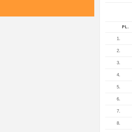
PL.
1.
2.
3.
4.
5.
6.
7.
8.