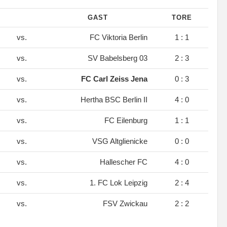
GAST
TORE
vs.
FC Viktoria Berlin
1 : 1
vs.
SV Babelsberg 03
2 : 3
vs.
FC Carl Zeiss Jena
0 : 3
vs.
Hertha BSC Berlin II
4 : 0
vs.
FC Eilenburg
1 : 1
vs.
VSG Altglienicke
0 : 0
vs.
Hallescher FC
4 : 0
vs.
1. FC Lok Leipzig
2 : 4
vs.
FSV Zwickau
2 : 2