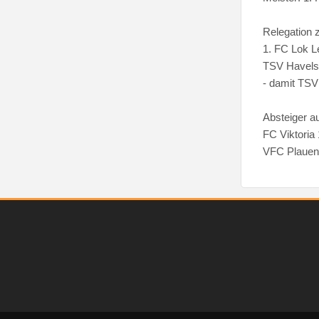
Relegation z
1. FC Lok L
TSV Havelse
- damit TSV 
Absteiger au
FC Viktoria 
VFC Plauen