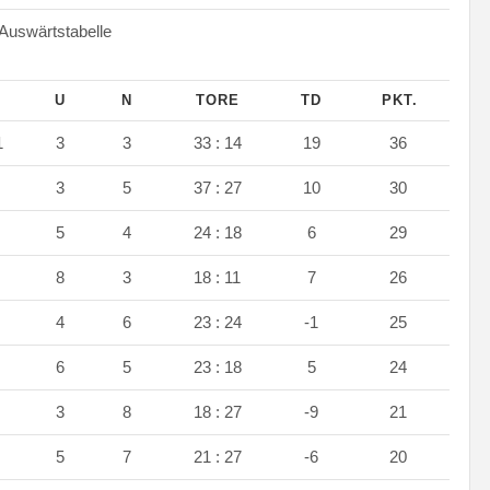
wärtstabelle
S
U
N
TORE
TD
PKT.
1
3
3
33 : 14
19
36
9
3
5
37 : 27
10
30
8
5
4
24 : 18
6
29
6
8
3
18 : 11
7
26
7
4
6
23 : 24
-1
25
6
6
5
23 : 18
5
24
6
3
8
18 : 27
-9
21
5
5
7
21 : 27
-6
20