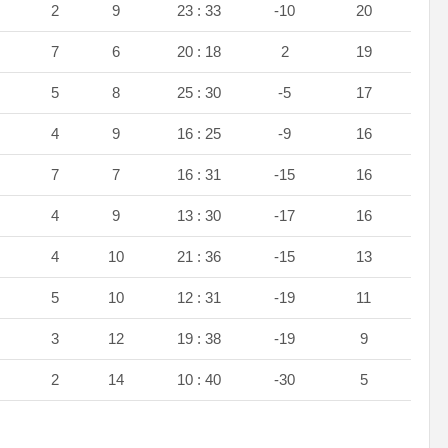
6
2
9
23 : 33
-10
20
4
7
6
20 : 18
2
19
4
5
8
25 : 30
-5
17
4
4
9
16 : 25
-9
16
3
7
7
16 : 31
-15
16
4
4
9
13 : 30
-17
16
3
4
10
21 : 36
-15
13
2
5
10
12 : 31
-19
11
2
3
12
19 : 38
-19
9
1
2
14
10 : 40
-30
5