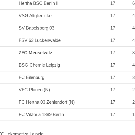
Hertha BSC Berlin II
17
VSG Altglienicke
17
SV Babelsberg 03
17
FSV 63 Luckenwalde
17
ZFC Meuselwitz
17
BSG Chemie Leipzig
17
FC Eilenburg
17
VFC Plauen (N)
17
FC Hertha 03 Zehlendorf (N)
17
FC Viktoria 1889 Berlin
17
 FC Lokomotive Leipzig