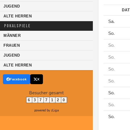
JUGEND
DA
ALTE HERREN
Sa.
POKALSPIELE
So.
MÄNNER
So.
FRAUEN
JUGEND
So.
ALTE HERREN
So.
Facebook
X
So.
Besucher gesamt
So.
6
3
7
7
1
2
0
So.
powered by zLiga
So.