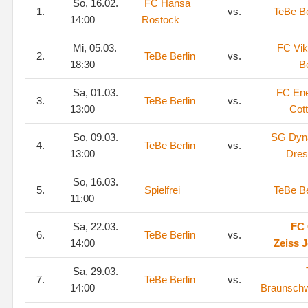
So, 16.02.
FC Hansa
1.
vs.
TeBe Be
14:00
Rostock
Mi, 05.03.
FC Vik
2.
TeBe Berlin
vs.
18:30
Be
Sa, 01.03.
FC Ene
3.
TeBe Berlin
vs.
13:00
Cot
So, 09.03.
SG Dy
4.
TeBe Berlin
vs.
13:00
Dres
So, 16.03.
5.
Spielfrei
TeBe Be
11:00
Sa, 22.03.
FC 
6.
TeBe Berlin
vs.
14:00
Zeiss 
Sa, 29.03.
7.
TeBe Berlin
vs.
14:00
Braunsch