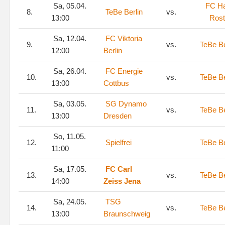
Sa, 05.04.
FC H
8.
TeBe Berlin
vs.
13:00
Ros
Sa, 12.04.
FC Viktoria
9.
vs.
TeBe Be
12:00
Berlin
Sa, 26.04.
FC Energie
10.
vs.
TeBe Be
13:00
Cottbus
Sa, 03.05.
SG Dynamo
11.
vs.
TeBe Be
13:00
Dresden
So, 11.05.
12.
Spielfrei
TeBe Be
11:00
Sa, 17.05.
FC Carl
13.
vs.
TeBe Be
14:00
Zeiss Jena
Sa, 24.05.
TSG
14.
vs.
TeBe Be
13:00
Braunschweig