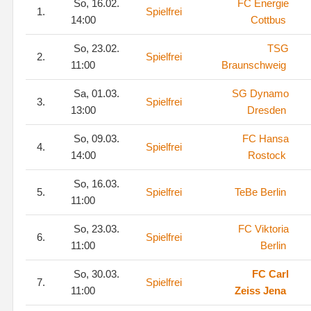
So, 16.02.
FC Energie
1.
Spielfrei
14:00
Cottbus
So, 23.02.
TSG
2.
Spielfrei
11:00
Braunschweig
Sa, 01.03.
SG Dynamo
3.
Spielfrei
13:00
Dresden
So, 09.03.
FC Hansa
4.
Spielfrei
14:00
Rostock
So, 16.03.
5.
Spielfrei
TeBe Berlin
11:00
So, 23.03.
FC Viktoria
6.
Spielfrei
11:00
Berlin
So, 30.03.
FC Carl
7.
Spielfrei
11:00
Zeiss Jena