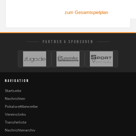
zum Gesamtspielplan
PARTNER & SPONSOREN
NAVIGATION
Startseite
Nachrichten
Pokalwettbewerbe
Vereinslinks
Transferliste
Nachrichtenarchiv