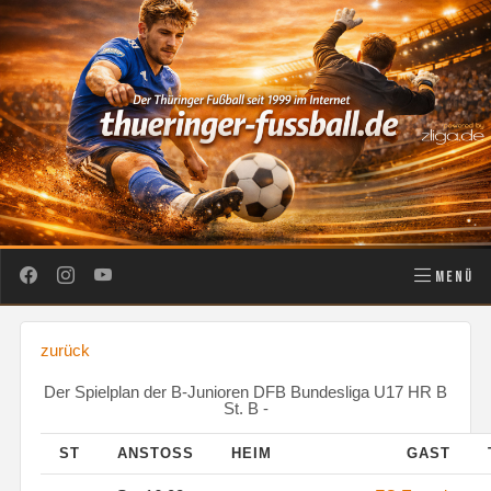
MENÜ
zurück
Der Spielplan der B-Junioren DFB Bundesliga U17 HR B
St. B -
ST
ANSTOSS
HEIM
GAST