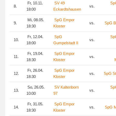
Fr, 10.11.
SV 49
Sp
8.
vs.
18:00
Eckardtshausen
Mi, 08.05.
SpG Empor
9.
vs.
SpG B
18:30
Kloster
Fr, 12.04.
SpG
Sp
10.
vs.
18:00
Gumpelstadt II
Fr, 19.04.
SpG Empor
11.
vs.
18:30
Kloster
Fr, 26.04.
SpG Empor
12.
vs.
SpG St
18:30
Kloster
So, 26.05.
SV Kaltenborn
Sp
13.
vs.
10:00
97
Fr, 31.05.
SpG Empor
14.
vs.
SpG M
18:30
Kloster