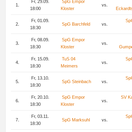
Fr, 29.09.
SpG Empor
1.
vs.
18:00
Kloster
Eckardt
Fr, 01.09.
Sp
2.
SpG Barchfeld
vs.
18:30
Fr, 08.09.
SpG Empor
3.
vs.
18:30
Kloster
Gumpel
Fr, 15.09.
TuS 04
Sp
4.
vs.
18:30
Meimers
Fr, 13.10.
Sp
5.
SpG Steinbach
vs.
18:30
Fr, 20.10.
SpG Empor
SV Ka
6.
vs.
18:30
Kloster
Fr, 03.11.
Sp
7.
SpG Marksuhl
vs.
18:30