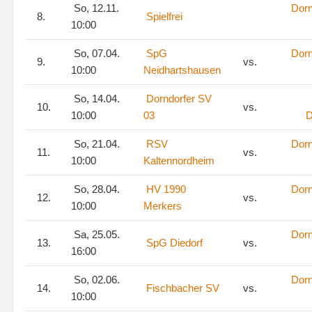
So, 12.11.
Dorn
8.
Spielfrei
10:00
So, 07.04.
SpG
Dorn
9.
vs.
10:00
Neidhartshausen
So, 14.04.
Dorndorfer SV
10.
vs.
10:00
03
D
So, 21.04.
RSV
Dorn
11.
vs.
10:00
Kaltennordheim
So, 28.04.
HV 1990
Dorn
12.
vs.
10:00
Merkers
Sa, 25.05.
Dorn
13.
SpG Diedorf
vs.
16:00
So, 02.06.
Dorn
14.
Fischbacher SV
vs.
10:00