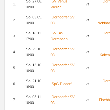
So, 27.08.
SV Venus
Dorn
1.
vs.
10:00
Weilar
So, 03.09.
Dorndorfer SV
2.
vs.
10:00
03
Neidha
Sa, 18.11.
SV BW
Dorn
3.
vs.
17:00
Dermbach
So, 29.10.
Dorndorfer SV
4.
vs.
10:00
03
Kalte
So, 15.10.
Dorndorfer SV
5.
vs.
10:00
03
Sa, 21.10.
Dorn
6.
SpG Diedorf
vs.
16:00
So, 05.11.
Dorndorfer SV
7.
vs.
Fischb
10:00
03