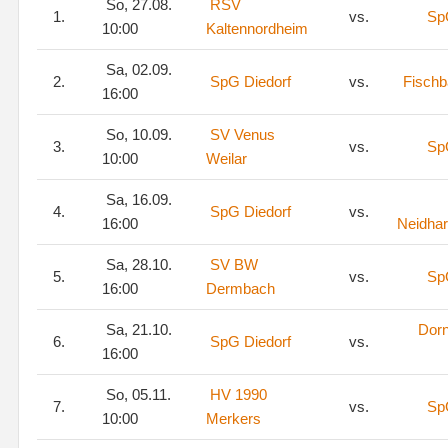
So, 27.08.
RSV
1.
vs.
Sp
10:00
Kaltennordheim
Sa, 02.09.
2.
SpG Diedorf
vs.
Fischb
16:00
So, 10.09.
SV Venus
3.
vs.
Sp
10:00
Weilar
Sa, 16.09.
4.
SpG Diedorf
vs.
16:00
Neidha
Sa, 28.10.
SV BW
5.
vs.
Sp
16:00
Dermbach
Sa, 21.10.
Dorn
6.
SpG Diedorf
vs.
16:00
So, 05.11.
HV 1990
7.
vs.
Sp
10:00
Merkers