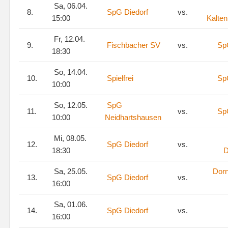
Sa, 06.04.
8.
SpG Diedorf
vs.
15:00
Kalte
Fr, 12.04.
9.
Fischbacher SV
vs.
Sp
18:30
So, 14.04.
10.
Spielfrei
Sp
10:00
So, 12.05.
SpG
11.
vs.
Sp
10:00
Neidhartshausen
Mi, 08.05.
12.
SpG Diedorf
vs.
18:30
D
Sa, 25.05.
Dorn
13.
SpG Diedorf
vs.
16:00
Sa, 01.06.
14.
SpG Diedorf
vs.
16:00