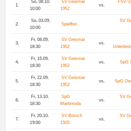
So, 08.10.
SV Geismar
FSV Ul
1.
vs.
10:00
1952
So, 03.09.
SV G
2.
Spielfrei
10:00
Fr, 08.09.
SV Geismar
3.
vs.
18:30
1952
Unterbre
Fr, 15.09.
SV Geismar
4.
vs.
SpG 
18:30
1952
Fr, 22.09.
SV Geismar
5.
vs.
SpG Oe
18:30
1952
Fr, 13.10.
SpG
SV G
6.
vs.
18:30
Martinroda
Fr, 20.10.
SV Borsch
SV G
7.
vs.
19:00
1925