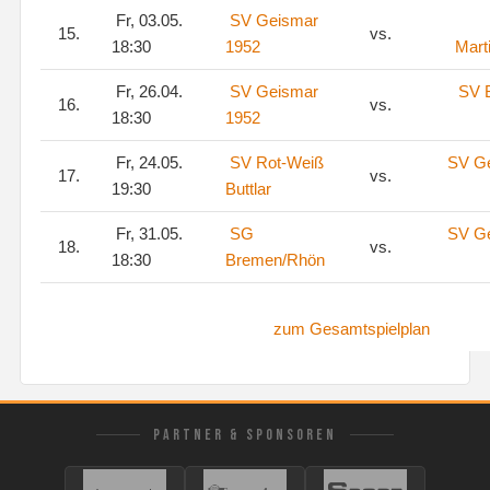
Fr, 03.05.
SV Geismar
15.
vs.
18:30
1952
Mart
Fr, 26.04.
SV Geismar
SV 
16.
vs.
18:30
1952
Fr, 24.05.
SV Rot-Weiß
SV G
17.
vs.
19:30
Buttlar
Fr, 31.05.
SG
SV G
18.
vs.
18:30
Bremen/Rhön
zum Gesamtspielplan
PARTNER & SPONSOREN