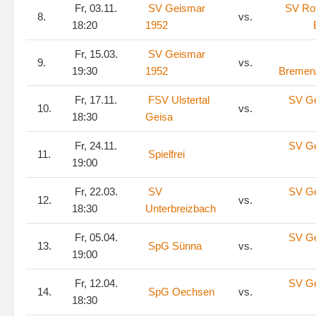
Fr, 03.11.
SV Geismar
SV Ro
8.
vs.
18:20
1952
Fr, 15.03.
SV Geismar
9.
vs.
19:30
1952
Bremen
Fr, 17.11.
FSV Ulstertal
SV G
10.
vs.
18:30
Geisa
Fr, 24.11.
SV G
11.
Spielfrei
19:00
Fr, 22.03.
SV
SV G
12.
vs.
18:30
Unterbreizbach
Fr, 05.04.
SV G
13.
SpG Sünna
vs.
19:00
Fr, 12.04.
SV G
14.
SpG Oechsen
vs.
18:30