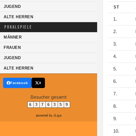
JUGEND
ST
ALTE HERREN
1.
POKALSPIELE
2.
MÄNNER
3.
FRAUEN
4.
JUGEND
ALTE HERREN
5.
6.
Facebook
X
7.
Besucher gesamt
6
3
7
6
3
5
9
8.
powered by zLiga
9.
10.