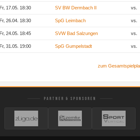
Fr, 17.05. 18:30
SV BW Dermbach II
vs.
Fr, 26.04. 18:30
SpG Leimbach
vs.
Fr, 24.05. 18:45
SVW Bad Salzungen
vs.
Fr, 31.05. 19:00
SpG Gumpelstadt
vs.
zum Gesamtspielpla
PARTNER & SPONSOREN