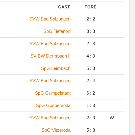
GAST
TORE
SVW Bad Salzungen
2 : 2
SpG Tiefenort
3 : 3
SVW Bad Salzungen
2 : 3
SV BW Dermbach II
4 : 0
SpG Leimbach
5 : 3
SVW Bad Salzungen
2 : 4
SpG Gumpelstadt
6 : 2
SpG Gospenroda
1 : 3
SVW Bad Salzungen
2 : 0
W
SpG Vitzeroda
5 : 8