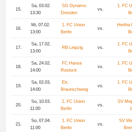
Sa, 03.02.
SG Dynamo
1. FC U
15.
vs.
13:30
Dresden
Be
Mi, 07.02.
1. FC Union
Hertha
16.
vs.
13:00
Berlin
Be
Sa, 17.02.
1. FC U
17.
RB Leipzig
vs.
13:00
Be
Sa, 24.02.
FC Hansa
1. FC U
18.
vs.
14:00
Rostock
Be
Sa, 02.03.
Etr.
1. FC U
19.
vs.
14:00
Braunschweig
Be
So, 10.03.
1. FC Union
SV Me
20.
vs.
11:00
Berlin
1
So, 07.04.
1. FC Union
SV We
21.
vs.
11:00
Berlin
Bre