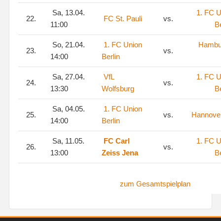
Sa, 13.04.
1. FC U
22.
FC St. Pauli
vs.
11:00
Be
So, 21.04.
1. FC Union
Hambu
23.
vs.
14:00
Berlin
Sa, 27.04.
VfL
1. FC U
24.
vs.
13:30
Wolfsburg
Be
Sa, 04.05.
1. FC Union
25.
vs.
Hannove
14:00
Berlin
Sa, 11.05.
FC Carl
1. FC U
26.
vs.
13:00
Zeiss Jena
Be
zum Gesamtspielplan