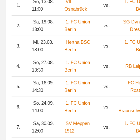
So, 13.08.
VfL
1. FC U
1.
vs.
11:00
Osnabrück
Be
Sa, 19.08.
1. FC Union
SG Dy
2.
vs.
13:00
Berlin
Dres
Mi, 23.08.
Hertha BSC
1. FC U
3.
vs.
18:00
Berlin
Be
So, 27.08.
1. FC Union
4.
vs.
RB Lei
13:30
Berlin
Sa, 16.09.
1. FC Union
FC H
5.
vs.
14:30
Berlin
Ros
So, 24.09.
1. FC Union
6.
vs.
14:00
Berlin
Braunsch
Sa, 30.09.
SV Meppen
1. FC U
7.
vs.
12:00
1912
Be