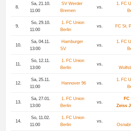
Sa, 21.10.
SV Werder
1. FC U
8.
vs.
11:00
Bremen
Be
So, 29.10.
1. FC Union
9.
vs.
FC St. P
11:00
Berlin
Sa, 04.11.
Hamburger
1. FC U
10.
vs.
13:00
SV
Be
So, 12.11.
1. FC Union
11.
vs.
13:00
Berlin
Wolfs
Sa, 25.11.
1. FC U
12.
Hannover 96
vs.
11:00
Be
Sa, 27.01.
1. FC Union
FC 
13.
vs.
13:00
Berlin
Zeiss 
So, 11.02.
1. FC Union
14.
vs.
11:00
Berlin
Osnabr